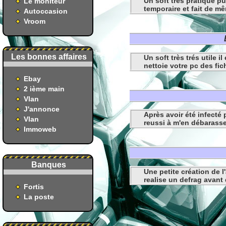
Un soft très pratique pu
Le moniteur
temporaire et fait de mê
Autoccasion
Vroom
Les bonnes affaires
Un soft très trés utile i
nettoie votre pc des fich
Ebay
2 ième main
Vlan
J'annonce
Après avoir été infecté 
Vlan
reussi à m'en débarass
Immoweb
Banques
Une petite création de l
realise un defrag avant 
Fortis
La poste