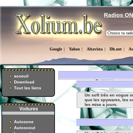
Radios ON
Google
|
Yahoo
|
Altavista
|
Dh.net
|
As
acceuil
Download
Tout les liens
Un soft très en vogue s
que les spywares, les coo
les mise a jours.
Voitures
Autozone
Autoscout